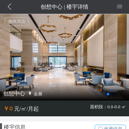
创想中心 | 楼宇详情
地铁周边
创想中心
会展
面积段：0.0-0.0 ㎡
￥0
元/㎡/月起
楼宇信息
收藏信息