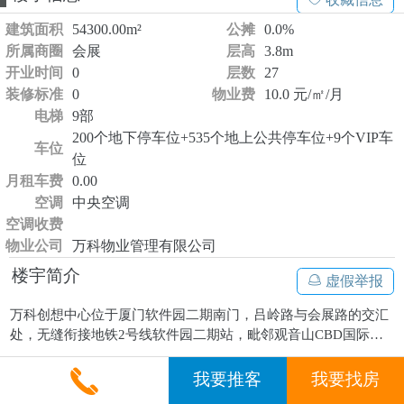
建筑面积
54300.00m²
公摊
0.0%
所属商圈
会展
层高
3.8m
开业时间
0
层数
27
装修标准
0
物业费
10.0 元/㎡/月
电梯
9部
200个地下停车位+535个地上公共停车位+9个VIP车
车位
位
月租车费
0.00
空调
中央空调
空调收费
物业公司
万科物业管理有限公司
楼宇简介
虚假举报
万科创想中心位于厦门软件园二期南门，吕岭路与会展路的交汇
处，无缝衔接地铁2号线软件园二期站，毗邻观音山CBD国际商
务营运中心，畅享山海盛景和繁华商圈。建筑外观整体以“船”为
展开全部
概念造型，展示坚毅而静美的空间气魄，映射乘风破浪般的建筑
我要推客
我要找房
精神力。现代中不失温度，轻奢里独藏意境。项目2017年5月竣