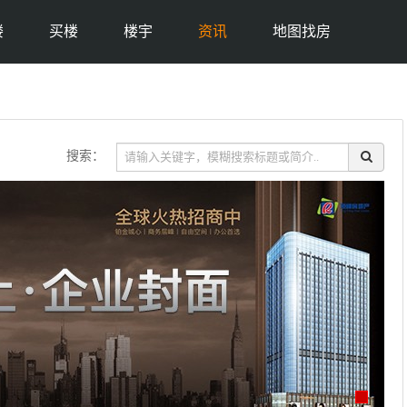
楼
买楼
楼宇
资讯
地图找房
搜索：