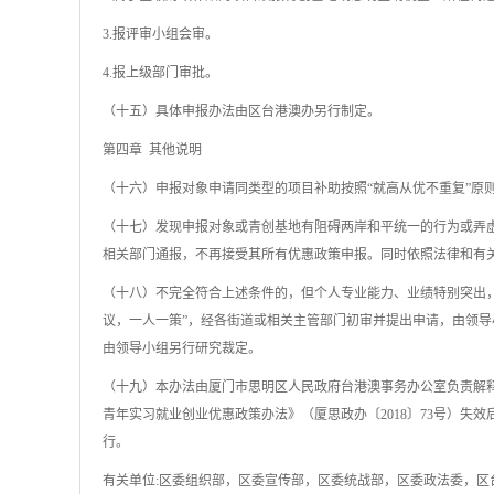
3.报评审小组会审。
4.报上级部门审批。
（十五）具体申报办法由区台港澳办另行制定。
第四章 其他说明
（十六）申报对象申请同类型的项目补助按照“就高从优不重复”原
（十七）发现申报对象或青创基地有阻碍两岸和平统一的行为或弄
相关部门通报，不再接受其所有优惠政策申报。同时依照法律和有
（十八）不完全符合上述条件的，但个人专业能力、业绩特别突出
议，一人一策”，经各街道或相关主管部门初审并提出申请，由领
由领导小组另行研究裁定。
（十九）本办法由厦门市思明区人民政府台港澳事务办公室负责解释。本
青年实习就业创业优惠政策办法》（厦思政办〔2018〕73号）
行。
有关单位:区委组织部，区委宣传部，区委统战部，区委政法委，