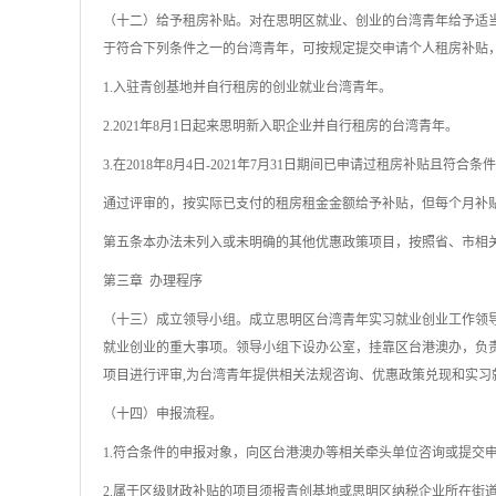
（十二）给予租房补贴。对在思明区就业、创业的台湾青年给予适
于符合下列条件之一的台湾青年，可按规定提交申请个人租房补贴
1.入驻青创基地并自行租房的创业就业台湾青年。
2.2021年8月1日起来思明新入职企业并自行租房的台湾青年。
3.在2018年8月4日-2021年7月31日期间已申请过租房补贴且符合
通过评审的，按实际已支付的租房租金金额给予补贴，但每个月补贴金
第五条本办法未列入或未明确的其他优惠政策项目，按照省、市相
第三章 办理程序
（十三）成立领导小组。成立思明区台湾青年实习就业创业工作领
就业创业的重大事项。领导小组下设办公室，挂靠区台港澳办，负
项目进行评审,为台湾青年提供相关法规咨询、优惠政策兑现和实习
（十四）申报流程。
1.符合条件的申报对象，向区台港澳办等相关牵头单位咨询或提交
2.属于区级财政补贴的项目须报青创基地或思明区纳税企业所在街