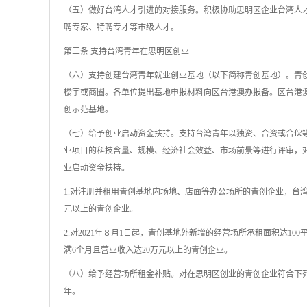
（五）做好台湾人才引进的对接服务。积极协助思明区企业台湾人
聘专家、特聘专才等市级人才。
第三条 支持台湾青年在思明区创业
（六）支持创建台湾青年就业创业基地（以下简称青创基地）。青
楼宇或商圈。各单位提出基地申报材料向区台港澳办报备。区台港
创示范基地。
（七）给予创业启动资金扶持。支持台湾青年以独资、合资或合伙
业项目的科技含量、规模、经济社会效益、市场前景等进行评审，对
业启动资金扶持。
1.对注册并租用青创基地内场地、店面等办公场所的青创企业，台湾
元以上的青创企业。
2.对2021年８月1日起，青创基地外新增的经营场所承租面积达1
满6个月且营业收入达20万元以上的青创企业。
（八）给予经营场所租金补贴。对在思明区创业的青创企业符合下
年。