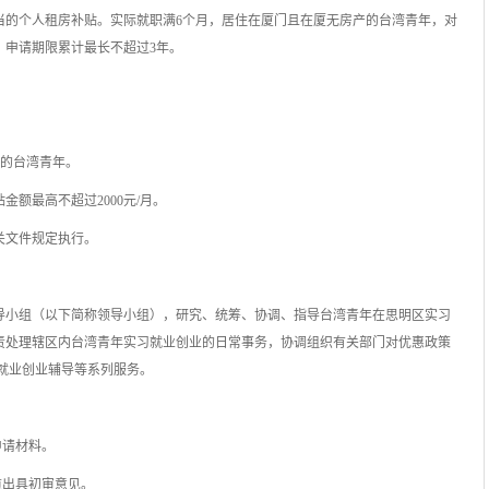
当的个人租房补贴。实际就职满6个月，居住在厦门且在厦无房产的台湾青年，对
，申请期限累计最长不超过3年。
条件的台湾青年。
额最高不超过2000元/月。
关文件规定执行。
导小组（以下简称领导小组），研究、统筹、协调、指导台湾青年在思明区实习
责处理辖区内台湾青年实习就业创业的日常事务，协调组织有关部门对优惠政策
就业创业辅导等系列服务。
申请材料。
道出具初审意见。