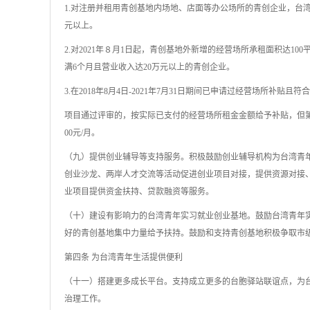
1.对注册并租用青创基地内场地、店面等办公场所的青创企业，台湾
元以上。
2.对2021年８月1日起，青创基地外新增的经营场所承租面积达1
满6个月且营业收入达20万元以上的青创企业。
3.在2018年8月4日-2021年7月31日期间已申请过经营场所补贴且
项目通过评审的，按实际已支付的经营场所租金金额给予补贴，但第一年
00元/月。
（九）提供创业辅导等支持服务。积极鼓励创业辅导机构为台湾青
创业沙龙、两岸人才交流等活动促进创业项目对接，提供资源对接
业项目提供资金扶持、贷款融资等服务。
（十）建设有影响力的台湾青年实习就业创业基地。鼓励台湾青年
好的青创基地集中力量给予扶持。鼓励和支持青创基地积极争取市
第四条 为台湾青年生活提供便利
（十一）搭建更多成长平台。支持成立更多的台胞驿站联谊点，为
治理工作。